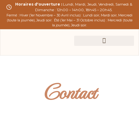
Horaires d'ouverture :
Lundi, Mardi, Jeudi, Vendredi, Samedi &
Dimanche : 12h00 – 14h00, 18h45 – 20h45.
Fermé : Hiver (1er Novembre – 30 Avril inclus) : Lundi soir, Mardi soir, Mercredi
(toute la journée), Jeudi soir.
Été (1er Mai – 31 Octobre inclus) : Mercredi (toute
la journée), Jeudi soir.
Contact
Nous sommes à votre écoute pour tous
vos besoins