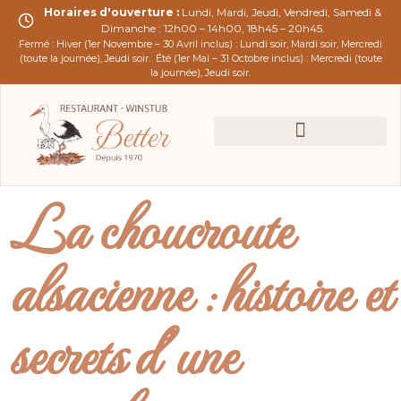
Horaires d'ouverture :
Lundi, Mardi, Jeudi, Vendredi, Samedi &
Dimanche : 12h00 – 14h00, 18h45 – 20h45.
Fermé : Hiver (1er Novembre – 30 Avril inclus) : Lundi soir, Mardi soir, Mercredi
(toute la journée), Jeudi soir.
Été (1er Mai – 31 Octobre inclus) : Mercredi (toute
la journée), Jeudi soir.
La choucroute
alsacienne : histoire et
secrets d’une