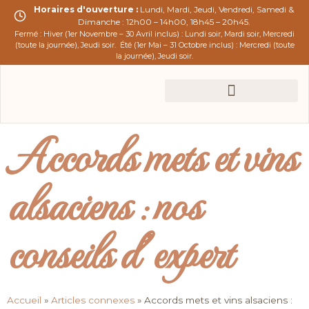
Horaires d'ouverture :
Lundi, Mardi, Jeudi, Vendredi, Samedi &
Dimanche : 12h00 – 14h00, 18h45 – 20h45.
Fermé : Hiver (1er Novembre – 30 Avril inclus) : Lundi soir, Mardi soir, Mercredi
(toute la journée), Jeudi soir.
Été (1er Mai – 31 Octobre inclus) : Mercredi (toute
la journée), Jeudi soir.
Accords mets et vins
alsaciens : nos
conseils d’expert
Accueil
»
Articles connexes
»
Accords mets et vins alsaciens :